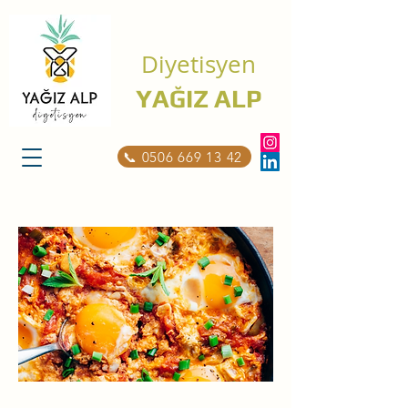
Diyetisyen
YAĞIZ ALP
📞 0506 669 13 42