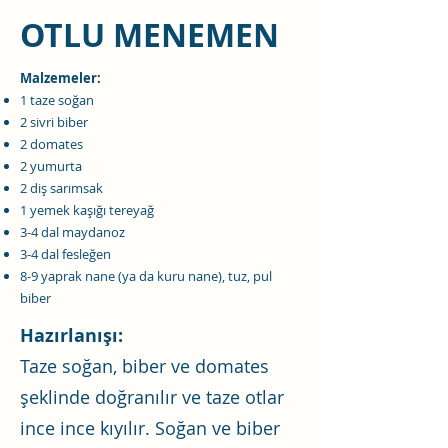
OTLU MENEMEN
Malzemeler:
1 taze soğan
2 sivri biber
2 domates
2 yumurta
2 diş sarımsak
1 yemek kaşığı tereyağ
3-4 dal maydanoz
3-4 dal fesleğen
8-9 yaprak nane (ya da kuru nane), tuz, pul
biber
Hazırlanışı:
Taze soğan, biber ve domates
şeklinde doğranılır ve taze otlar
ince ince kıyılır. Soğan ve biber