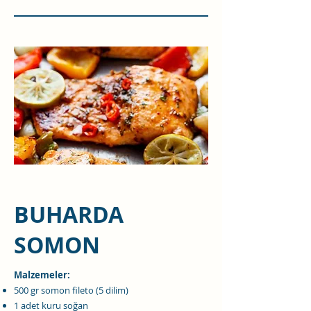
BUHARDA
SOMON
Malzemeler:
500 gr somon fileto (5 dilim)
1 adet kuru soğan