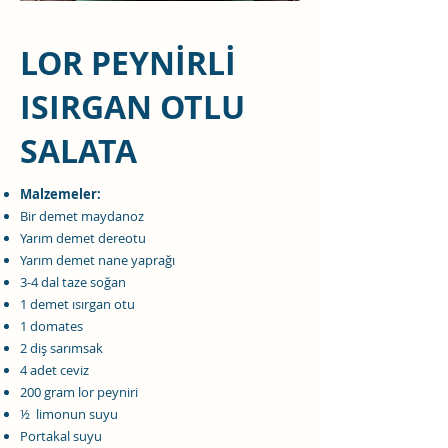
LOR PEYNİRLİ
ISIRGAN OTLU
SALATA
Malzemeler:
Bir demet maydanoz
Yarım demet dereotu
Yarım demet nane yaprağı
3-4 dal taze soğan
1 demet ısırgan otu
1 domates
2 diş sarımsak
4 adet ceviz
200 gram lor peyniri
½ limonun suyu
Portakal suyu