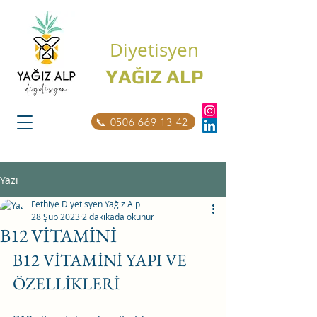
Diyetisyen
YAĞIZ ALP
📞 0506 669 13 42
Yazı
Fethiye Diyetisyen Yağız Alp
28 Şub 2023
2 dakikada okunur
B12 VİTAMİNİ
B12 VİTAMİNİ YAPI VE 
ÖZELLİKLERİ