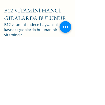
B12 VİTAMİNİ HANGİ 
GIDALARDA BULUNUR
B12 vitamini sadece hayvansal 
kaynaklı gıdalarda bulunan bir 
vitamindir. 
Et
Balık
Tavuk
Hindi
Yumurta
Süt
Peynir
B12 vitaminin en çok bulunduğu 
gıdalar: