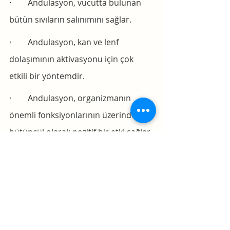
·        Andulasyon, vücutta bulunan 
bütün sıvıların salınımını sağlar.
·        Andulasyon, kan ve lenf 
dolaşımının aktivasyonu için çok 
etkili bir yöntemdir.
·        Andulasyon, organizmanın 
önemli fonksiyonlarının üzerinde 
bütüncül olarak pozitif bir etki sağlar.
·        Andulsayon, bağırsak-beyin 
ilişkisini destekleyen yöntemlerden 
birisidir.
Uygun bir beslenme programı ve 