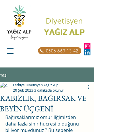
Diyetisyen
YAĞIZ ALP
📞 0506 669 13 42
Yazı
Fethiye Diyetisyen Yağız Alp
20 Şub 2023
3 dakikada okunur
KABIZLIK, BAĞIRSAK VE
BEYİN ÜÇGENİ
Bağırsaklarımız omuriliğimizden 
daha fazla sinir hücresi olduğunu 
biliyor muydunuz ? Bu sebeple 