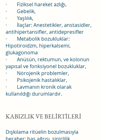
·        Fiziksel hareket azlığı,
·        Gebelik,
·        Yaşlılık,
·        İlaçlar: Anestetikler, anstasidler, 
antihipertansifler, antidepresifler
·        Metabolik bozukluklar: 
Hipotiroidzm, hiperkalsemi, 
glukagonoma
·        Anüsün, rektumun, ve kolonun 
yapısal ve fonksiyonel bozukluklar,
·        Nörojenik problemler,
·        Psikojenik hastalıklar,
·        Lavmanın kronik olarak 
kullanıldığı durumlardır.
KABIZLIK VE BELİRTİLERİ
Dışkılama ritüelin bozulmasıyla 
beraber; baş ağrısı, sinirlilik, 