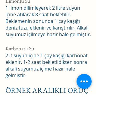
Limonlu Su 
1 limon dilimleyerek 2 litre suyun 
içine atılarak 8 saat bekletilir. 
Beklemenin sonunda 1 çay kaşığı 
deniz tuzu eklenir ve karıştırılır. Alkali 
suyumuz içilmeye hazır hale gelmiştir.
Karbonatlı Su
2 lt suyun içine 1 çay kaşığı karbonat 
eklenir. 1-2 saat bekletildikten sonra 
alkali suyumuz içime hazır hale 
gelmiştir.
ÖRNEK ARALIKLI ORUÇ 
DİYETİ
Ara öğünlerde çay veya kahve 
tüketilebilir. Aralıklı oruç diyetini 
uygularken ara öğünlerde 
tüketeceğimiz kahve sütsüz olmalıdır.