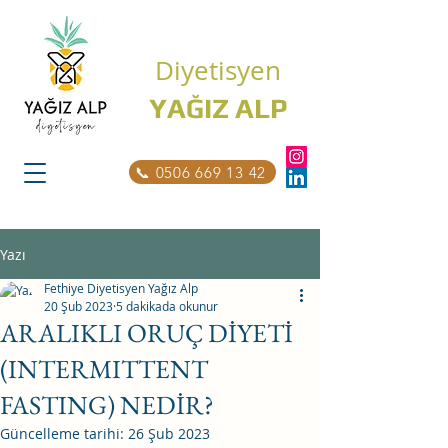
Diyetisyen
YAĞIZ ALP
📞 0506 669 13 42
Yazı
Fethiye Diyetisyen Yağız Alp
20 Şub 2023
5 dakikada okunur
ARALIKLI ORUÇ DİYETİ
(INTERMITTENT
FASTING) NEDİR?
Güncelleme tarihi:
26 Şub 2023